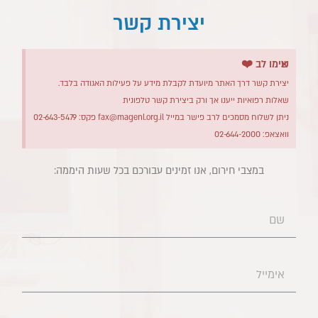
יצירת קשר
×
שימו לב ❤️
יצירת קשר דרך האתר מיועדת לקבלת מידע על פעילות האגודה בלבד.
שאלות רפואיות ייענו אך ורק ביצירת קשר טלפונית
ניתן לשלוח מסמכים לרב פישר במייל
fax@magenl.org.il
פקס: 02-643-5479
וואצאפ: 02-644-2000
במצבי חירום, אנו זמינים עבורכם בכל שעות היממה:​