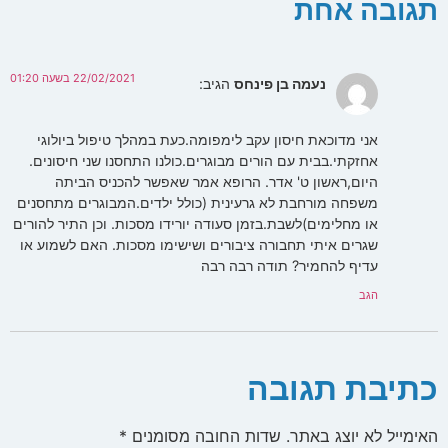
תגובה אחת
22/02/2021 בשעה 01:20
נעמה בן פינחס
הגיב:
אני מדוכאת חיסון עקב לימפומה.כעת במהלך טיפול ביולוגי
אחזקתי.בבית עם הורים מבוגרים.כולנו התחסנו שני חיסונים.
היום,ראשון ט' אדר. הרופא אמר שאפשר להכניס הביתה
משפחה מורחבת לא גרעינית (כולל ילדים.המבוגרים מתחסנים
או מחלימים)לשבת.בזמן סעודה יורידו מסכות. וכן התיר להורים
שגרים איתי תחבורה ציבורים ושישימו מסכות. האם לשמוע או
עדיף להחמיר? תודה רבה רבה
הגב
כתיבת תגובה
האימייל לא יוצג באתר.
שדות החובה מסומנים
*