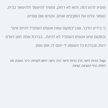
שנגיע לרגע הזה, והוא לא רחוק, נמשיך להישמר ולהישאר בבית,
נשמור עלינו ועל הסובבים אותנו, ונקדש שם שמיים.
כי בידינו הדבר, שכן "במקום שאין אנשים השתדל להיות איש"
ובמקום שיש אנשים השתדל לא להיות… בברכת אתה חונן לאדם
דעת, ‏ובברכת כל השומע לי ינעם לו, אמן ואמן
Tags:
בנימין פישר
,
הרב בנימין פישר
,
הרב פישר
,
חיסון לקורונה
,
כיכר השבת
,
מגן
לחולה
,
נגיף הקורונה
,
קורונה