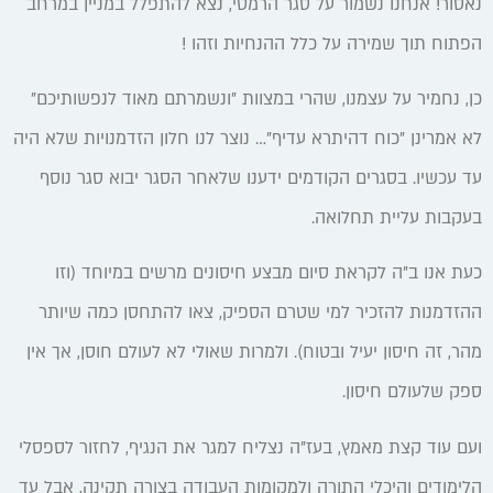
נאסור! אנחנו נשמור על סגר הרמטי, נצא להתפלל במניין במרחב
הפתוח תוך שמירה על כלל ההנחיות וזהו !
כן, נחמיר על עצמנו, שהרי במצוות "ונשמרתם מאוד לנפשותיכם"
לא אמרינן "כוח דהיתרא עדיף"… נוצר לנו חלון הזדמנויות שלא היה
עד עכשיו. בסגרים הקודמים ידענו שלאחר הסגר יבוא סגר נוסף
בעקבות עליית תחלואה.
כעת אנו ב"ה לקראת סיום מבצע חיסונים מרשים במיוחד (וזו
ההזדמנות להזכיר למי שטרם הספיק, צאו להתחסן כמה שיותר
מהר, זה חיסון יעיל ובטוח). ולמרות שאולי לא לעולם חוסן, אך אין
ספק שלעולם חיסון.
ועם עוד קצת מאמץ, בעז"ה נצליח למגר את הנגיף, לחזור לספסלי
הלימודים והיכלי התורה ולמקומות העבודה בצורה תקינה, אבל עד