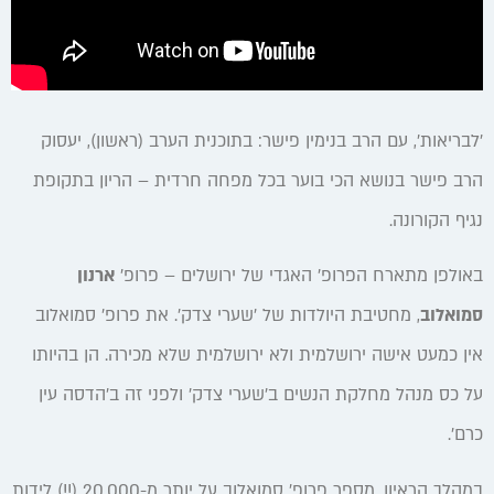
'לבריאות', עם הרב בנימין פישר: בתוכנית הערב (ראשון), יעסוק
הרב פישר בנושא הכי בוער בכל מפחה חרדית – הריון בתקופת
נגיף הקורונה.
באולפן מתארח הפרופ' האגדי של ירושלים – פרופ'
ארנון
סמואלוב
, מחטיבת היולדות של 'שערי צדק'. את פרופ' סמואלוב
אין כמעט אישה ירושלמית ולא ירושלמית שלא מכירה. הן בהיותו
על כס מנהל מחלקת הנשים ב'שערי צדק' ולפני זה ב'הדסה עין
כרם'.
במהלך הראיון, מספר פרופ' סמואלוב על יותר מ-20,000 (!!) לידות