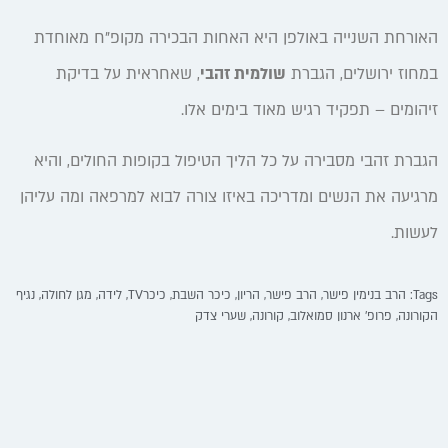
האורחת השנייה באולפן היא האחות הבכירה מקופ"ח מאוחדת
במחוז ירושלים, הגברת
שולמית זהבי
, שאחראית על בדיקת
זיהומים – תפקיד רגיש מאוד בימים אלו.
הגברת זהבי מסבירה על כל הליך הטיפול בקופות החולים, והיא
מרגיעה את הנשים ומדריכה באיזו צורה לבוא למרפאה ומה עליהן
לעשות.
Tags:
הרב בנימין פישר
,
הרב פישר
,
הריון
,
כיכר השבת
,
כיכרTV
,
לידה
,
מגן לחולה
,
נגיף
הקורונה
,
פרופ' ארנון סמואלוב
,
קורונה
,
שערי צדק