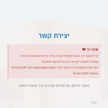
יצירת קשר
×
שימו לב ❤️
יצירת קשר דרך האתר מיועדת לקבלת מידע על פעילות האגודה בלבד.
שאלות רפואיות ייענו אך ורק ביצירת קשר טלפונית
ניתן לשלוח מסמכים לרב פישר במייל
fax@magenl.org.il
פקס: 02-643-5479
וואצאפ: 02-644-2000
במצבי חירום, אנו זמינים עבורכם בכל שעות היממה:​