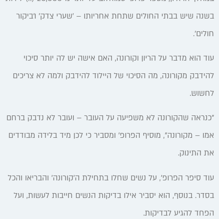
בשנה שיש בבתי החולים שתחת אחריותו – 'שערי צדק' ו'ביקור
חולים'.
עוד הוא מדבר על הריון וקורונה, האם אישה יש לה יותר סיכוי
להידבק מקורונה, מה הסיכוי של היילוד להידבק ולמה לא צריכים
לחשוש.
"כנראה שהקורונה לא משפיעה על העובר – ועובר לא נדבק ברחם
אמו – מקורונה", מוסיף הפרופ' ומסביר כי לכן מיד בלידה מבודדים
את התינוק.
עוד סיפר הפרופ', על נשים שחלו בתחילת ה'קורונה' והבריאו והכל
בסדר. בנוסף, הוא יסביר אילו בדיקות הנשים חייבות לעשות, ועל
הפחד להגיע לבדיקות.