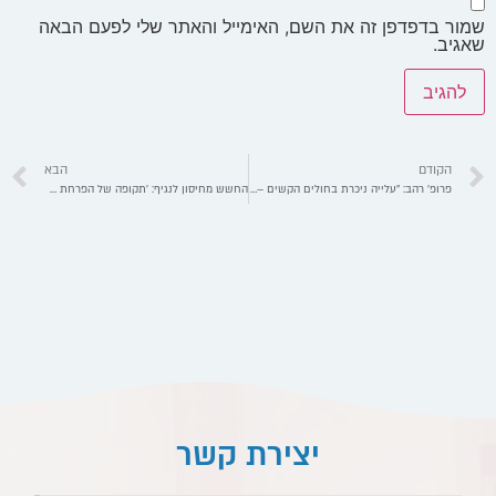
שמור בדפדפן זה את השם, האימייל והאתר שלי לפעם הבאה
שאגיב.
הקודם
הבא
פרופ' רהב: "עלייה ניכרת בחולים הקשים – מהמגזר החרדי" חלקו השני של הראיון המטלטל עם הרב בנימין פישר
החשש מחיסון לנגיף: 'תקופה של הפרחת דמגוגיה קיצונית'
יצירת קשר