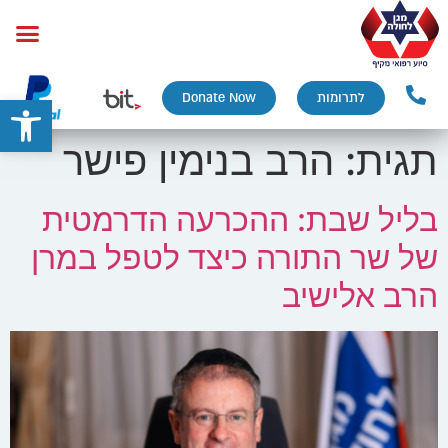
פתח
לתרומות
Donate Now
תגית:
הרב בנימין פישר
בליל שבת: ההכרעה הדרמטית
של שר התורה כיצד לטפל במרן
הרב אלישיב