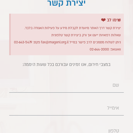
יצירת קשר
×
שימו לב ❤️
יצירת קשר דרך האתר מיועדת לקבלת מידע על פעילות האגודה בלבד.
שאלות רפואיות ייענו אך ורק ביצירת קשר טלפונית
ניתן לשלוח מסמכים לרב פישר במייל
fax@magenl.org.il
פקס: 02-643-5479
וואצאפ: 02-644-2000
במצבי חירום, אנו זמינים עבורכם בכל שעות היממה:​