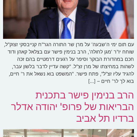
עם תום ימי ה'שבעה' על מרן שר התורה הגר"ח קנייבסקי זצוק"ל,
שוחח יו"ר 'מגן לחולה', הרב בנימין פישר עם בצלאל קאהן ודוד
חכם במהדורת הבוקר וסיפר על רגעים דרמטיים בהם זכה
לשהות במחיצתו של מרן זצ"ל. "קשה עדיין לדבר בלשון עבר,
להגיד עליו זצ"ל", פתח פישר. "המשפט בוא נשאל את ר' חיים,
בוא לך לר' חיים – […]
הרב בנימין פישר בתכנית
הבריאות של פרופ' יהודה אדלר
ברדיו תל אביב