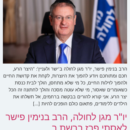
הרב בנימין פישר, יו"ר מגן לחולה ב'ישר ולעניין': "היצר הרע,
חכם ומתוחכם ויודע להפוך את היוצרות, לקחת את קדושת החיים
ולהפוך לזילות החיים, כל מי שלא מתחסן, הולך לבית כנסת
כשאומרים שאסור, מי שלא עוטה מסכה והולך לחתונה זה הכל
יצר הרע. אני קורא להורים בבקשה ברחמים, אל תשלחו את
הילדים ללימודים, פתאום כולם הופכים להיות […]
יו"ר מגן לחולה, הרב בנימין פישר
לאסתי פרז ברשת ב