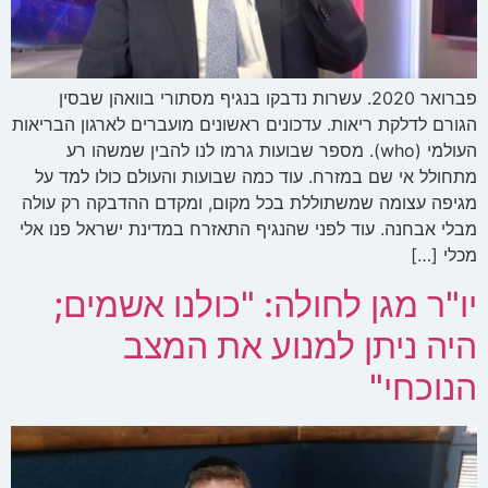
פברואר 2020. עשרות נדבקו בנגיף מסתורי בוואהן שבסין
הגורם לדלקת ריאות. עדכונים ראשונים מועברים לארגון הבריאות
העולמי (who). מספר שבועות גרמו לנו להבין שמשהו רע
מתחולל אי שם במזרח. עוד כמה שבועות והעולם כולו למד על
מגיפה עצומה שמשתוללת בכל מקום, ומקדם ההדבקה רק עולה
מבלי אבחנה. עוד לפני שהנגיף התאזרח במדינת ישראל פנו אלי
מכלי […]
יו"ר מגן לחולה: "כולנו אשמים;
היה ניתן למנוע את המצב
הנוכחי"