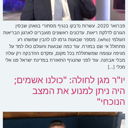
פברואר 2020. עשרות נדבקו בנגיף מסתורי בוואהן שבסין
הגורם לדלקת ריאות. עדכונים ראשונים מועברים לארגון הבריאות
העולמי (who). מספר שבועות גרמו לנו להבין שמשהו רע
מתחולל אי שם במזרח. עוד כמה שבועות והעולם כולו למד על
מגיפה עצומה שמשתוללת בכל מקום, ומקדם ההדבקה רק עולה
מבלי אבחנה. עוד לפני שהנגיף התאזרח במדינת ישראל פנו אלי
מכלי […]
יו"ר מגן לחולה: "כולנו אשמים;
היה ניתן למנוע את המצב
הנוכחי"