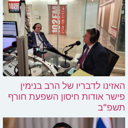
האזינו לדבריו של הרב בנימין
פישר אודות חיסון השפעת חורף
תשפ"ב