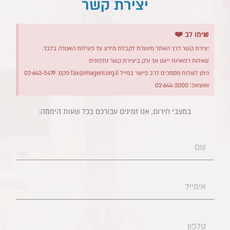
יצירת קשר
×
שימו לב ❤️
יצירת קשר דרך האתר מיועדת לקבלת מידע על פעילות האגודה בלבד.
שאלות רפואיות ייענו אך ורק ביצירת קשר טלפונית
ניתן לשלוח מסמכים לרב פישר במייל
fax@magenl.org.il
פקס: 02-643-5479
וואצאפ: 02-644-2000
במצבי חירום, אנו זמינים עבורכם בכל שעות היממה:​