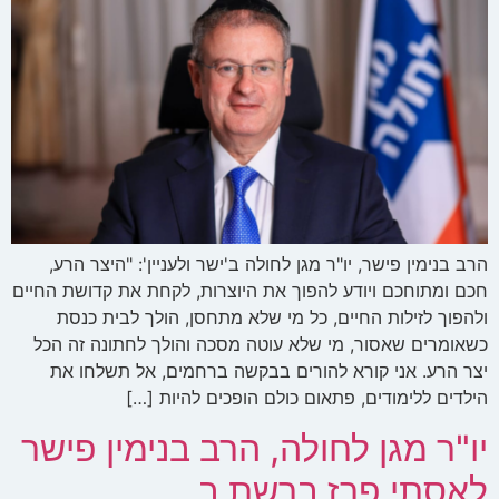
הרב בנימין פישר, יו"ר מגן לחולה ב'ישר ולעניין': "היצר הרע,
חכם ומתוחכם ויודע להפוך את היוצרות, לקחת את קדושת החיים
ולהפוך לזילות החיים, כל מי שלא מתחסן, הולך לבית כנסת
כשאומרים שאסור, מי שלא עוטה מסכה והולך לחתונה זה הכל
יצר הרע. אני קורא להורים בבקשה ברחמים, אל תשלחו את
הילדים ללימודים, פתאום כולם הופכים להיות […]
יו"ר מגן לחולה, הרב בנימין פישר
לאסתי פרז ברשת ב