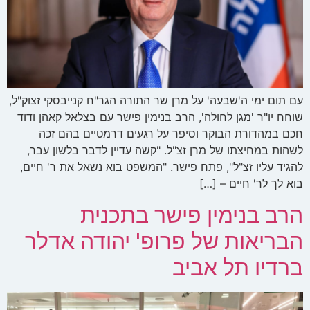
עם תום ימי ה'שבעה' על מרן שר התורה הגר"ח קנייבסקי זצוק"ל,
שוחח יו"ר 'מגן לחולה', הרב בנימין פישר עם בצלאל קאהן ודוד
חכם במהדורת הבוקר וסיפר על רגעים דרמטיים בהם זכה
לשהות במחיצתו של מרן זצ"ל. "קשה עדיין לדבר בלשון עבר,
להגיד עליו זצ"ל", פתח פישר. "המשפט בוא נשאל את ר' חיים,
בוא לך לר' חיים – […]
הרב בנימין פישר בתכנית
הבריאות של פרופ' יהודה אדלר
ברדיו תל אביב