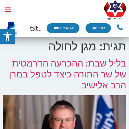
פתח
לתרומות
Donate Now
תגית:
מגן לחולה
בליל שבת: ההכרעה הדרמטית
של שר התורה כיצד לטפל במרן
הרב אלישיב