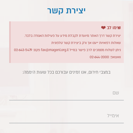
יצירת קשר
×
שימו לב ❤️
יצירת קשר דרך האתר מיועדת לקבלת מידע על פעילות האגודה בלבד.
שאלות רפואיות ייענו אך ורק ביצירת קשר טלפונית
ניתן לשלוח מסמכים לרב פישר במייל
fax@magenl.org.il
פקס: 02-643-5479
וואצאפ: 02-644-2000
במצבי חירום, אנו זמינים עבורכם בכל שעות היממה:​