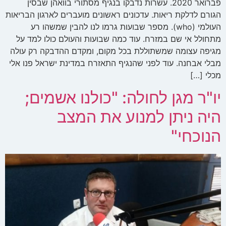
פברואר 2020. עשרות נדבקו בנגיף מסתורי בוואהן שבסין
הגורם לדלקת ריאות. עדכונים ראשונים מועברים לארגון הבריאות
העולמי (who). מספר שבועות גרמו לנו להבין שמשהו רע
מתחולל אי שם במזרח. עוד כמה שבועות והעולם כולו למד על
מגיפה עצומה שמשתוללת בכל מקום, ומקדם ההדבקה רק עולה
מבלי אבחנה. עוד לפני שהנגיף התאזרח במדינת ישראל פנו אלי
מכלי […]
יו"ר מגן לחולה: "כולנו אשמים;
היה ניתן למנוע את המצב
הנוכחי"