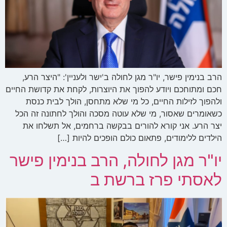
הרב בנימין פישר, יו"ר מגן לחולה ב'ישר ולעניין': "היצר הרע,
חכם ומתוחכם ויודע להפוך את היוצרות, לקחת את קדושת החיים
ולהפוך לזילות החיים, כל מי שלא מתחסן, הולך לבית כנסת
כשאומרים שאסור, מי שלא עוטה מסכה והולך לחתונה זה הכל
יצר הרע. אני קורא להורים בבקשה ברחמים, אל תשלחו את
הילדים ללימודים, פתאום כולם הופכים להיות […]
יו"ר מגן לחולה, הרב בנימין פישר
לאסתי פרז ברשת ב